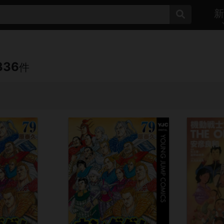
新
336
件