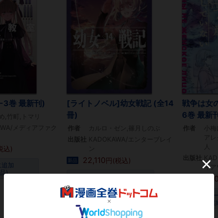
-3巻 最新刊)
[ライトノベル]幼女戦記 (全14
戦争は女の
冊)
6巻 最新刊
め,竹町,トマリ
AWA/メディアファク
作者
カルロ・ゼン,篠月しのぶ
作者
小梅
アレ
出版社
KADOKAWA/エンターブレイ
人
税込)
ン
出版社
KA
22,110
円(税込)
新品
に追加
ィア
品)
カートに追加
6,93
新品
(紙 新品)
カ
(