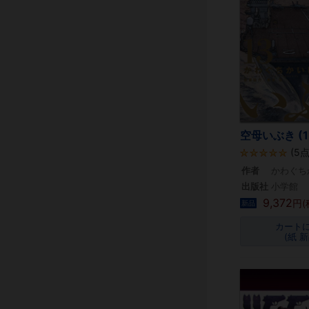
空母いぶき (1
(5点
作者
かわぐち
出版社
小学館
9,372
円(
新品
カート
(紙 新