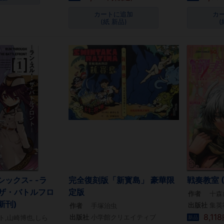
カートに追加
カ
(紙 新品)
(
シックス- -ラ
完全復刻版「新寳島」 豪華限
戦奏教室 (
ザ・バトルフロ
定版
作者
十森
最新刊)
出版社
集英
作者
手塚治虫
8,118
出版社
小学館クリエイティブ
ト,山崎博也,しら
新品