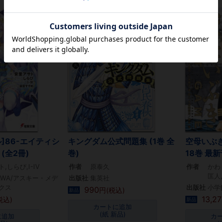
]86-エイティシ
キングダム公式問題集 (1巻 全
空母いぶき 
 (全2冊)
巻)
18巻 最新
,しらび,I-IV
作者
原泰久
作者
かわ
匡人
AWA/アスキー・メデ
出版社
集英社
クス
出版社
小学
990
円(税込)
新品
13,27
税込)
新品
カートに追加
(紙 新品)
に追加
カ