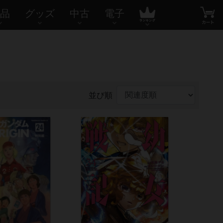
品
グッズ
中古
電子
並び順