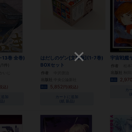
-13巻 全巻)
はだしのゲン[文庫版](1-7巻)
宇宙戦艦ヤマ
BOXセット
/1件)
作者
松本
出版社
秋田
かいじ
作者
中沢啓治
2,97
出版社
中央公論新社
新品
5,852
税込)
円(税込)
新品
カ
(
に追加
カートに追加
品)
(紙 新品)