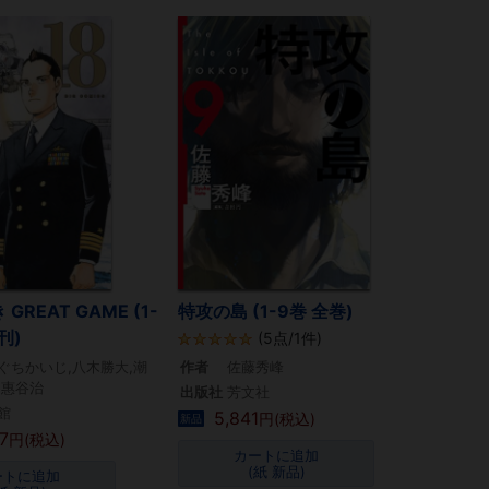
GREAT GAME (1-
特攻の島 (1-9巻 全巻)
刊)
(5点/1件)
ぐちかいじ,八木勝大,潮
作者
佐藤秀峰
,惠谷治
出版社
芳文社
館
5,841
円(税込)
新品
7
円(税込)
カートに追加
(紙 新品)
ートに追加