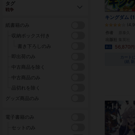
タグ
戦争
キングダム (1
(4.
紙書籍のみ
作者
原泰久
収納ボックス付き
出版社
集英社
書き下ろしのみ
56,870
円
新品
即出荷のみ
カート
(紙 新
中古商品を除く
中古商品のみ
品切れを除く
グッズ商品のみ
電子書籍のみ
セットのみ