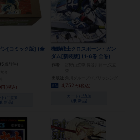
ン[コミック版] (全
機動戦士クロスボーン・ガン
ダム[新装版] (1-6巻 全巻)
(5点/1件)
作者
富野由悠季,長谷川裕一,矢立
肇
啓治
出版社
角川グループパブリッシング
社
4,752
円(税込)
新品
0
円(税込)
カートに追加
ートに追加
(紙 新品)
紙 新品)