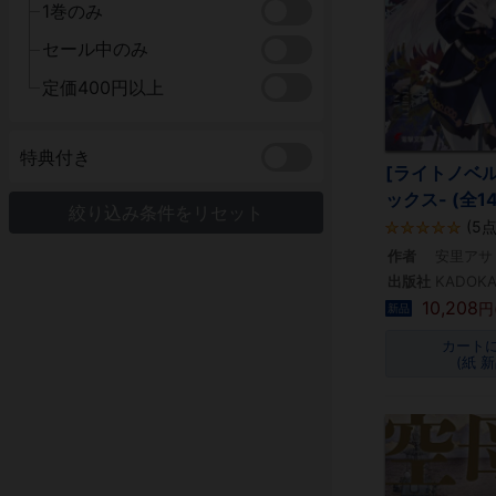
1巻のみ
セール中のみ
定価400円以上
特典付き
[ライトノベル
ックス- (全1
絞り込み条件をリセット
(5点
作者
安里アサト
出版社
KADOK
10,208
円
新品
カート
(紙 新