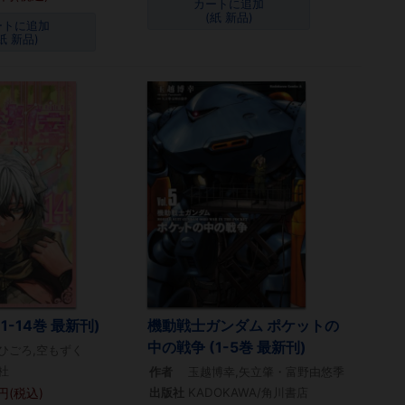
カートに追加
(紙 新品)
ートに追加
紙 新品)
1-14巻 最新刊)
機動戦士ガンダム ポケットの
中の戦争 (1-5巻 最新刊)
ひごろ,空もずく
社
作者
玉越博幸,矢立肇・富野由悠季
円(税込)
出版社
KADOKAWA/角川書店