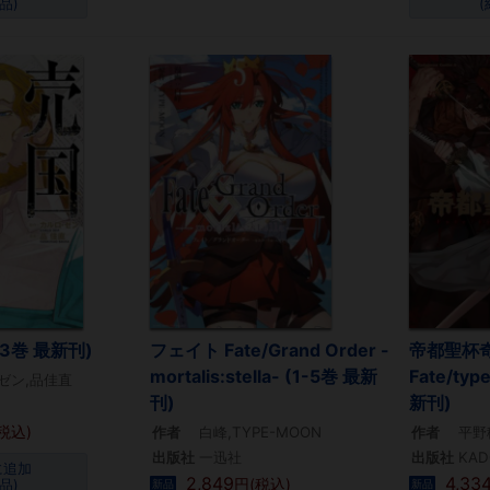
品)
(
13巻 最新刊)
フェイト Fate/Grand Order -
帝都聖杯
mortalis:stella- (1-5巻 最新
Fate/typ
ゼン,品佳直
刊)
新刊)
税込)
作者
白峰,TYPE-MOON
作者
平野
出版社
一迅社
出版社
KA
に追加
2,849
4,33
円(税込)
品)
新品
新品