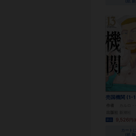
(紙 新
売国機関 (1-
作者
カルロ・
出版社
新潮社
9,526
円(
新品
カート
(紙 新