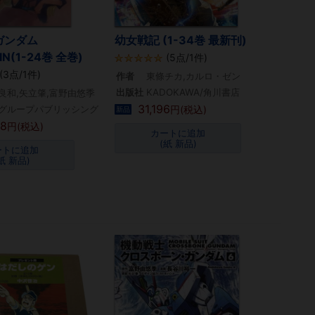
ガンダム
幼女戦記 (1-34巻 最新刊)
IN(1-24巻 全巻)
(5点/1件)
(3点/1件)
作者
東條チカ,カルロ・ゼン
出版社
KADOKAWA/角川書店
良和,矢立肇,富野由悠季
31,196
グループパブリッシング
円(税込)
新品
08
円(税込)
カートに追加
(紙 新品)
ートに追加
紙 新品)