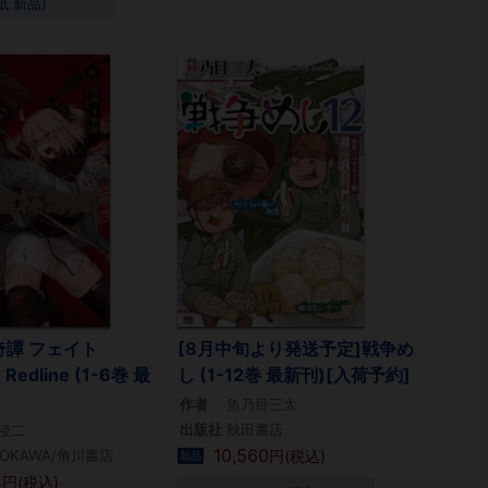
紙 新品)
奇譚 フェイト
[8月中旬より発送予定]戦争め
e Redline (1-6巻 最
し (1-12巻 最新刊)[入荷予約]
作者
魚乃目三太
出版社
秋田書店
稜二
10,560
DOKAWA/角川書店
円(税込)
新品
4
円(税込)