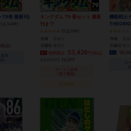
-79巻 最新刊)
キングダム 79 冊セット 最新
機動戦士
刊まで
THEORIG
91点/44件)
(5点/5件)
作者
原泰久
作者
安彦
(税込)
出版社
集英社
出版社
角川
53,426
19,0
期間限定
円(税込)
新品
電子
に追加
54,005
1
OFF
品)
円
%
カ
(
カートに追加
(電子書籍)
タダ読み