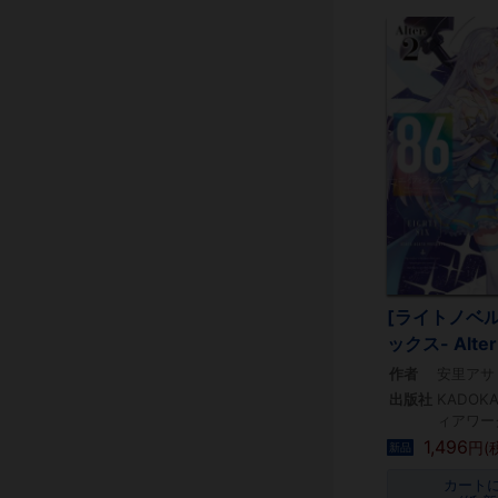
[ライトノベル
ックス- Alter
作者
安里アサト
出版社
KADOK
ィアワー
1,496
円(
新品
カート