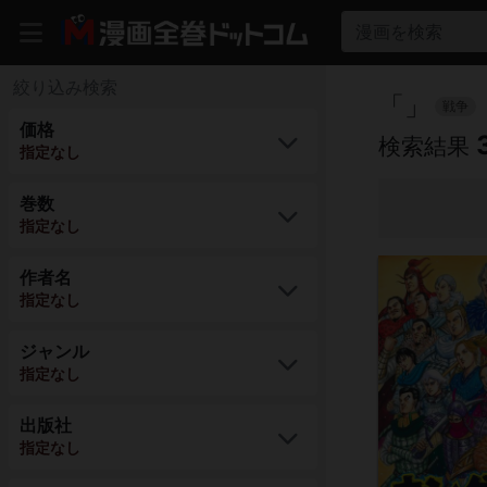
漫画を検索
絞り込み検索
「
」
戦争
価格
検索結果
指定なし
巻数
指定なし
作者名
指定なし
ジャンル
指定なし
出版社
指定なし