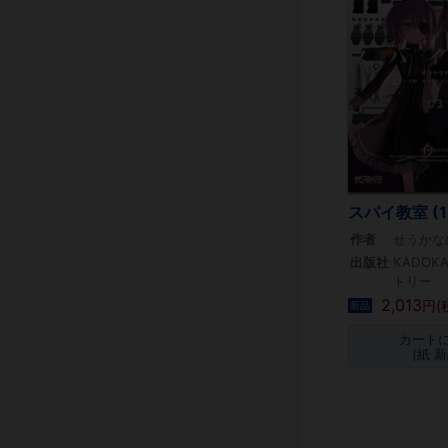
スパイ教室 (1
作者
せうかな
出版社
KADOK
トリー
2,013
円(
新品
カート
(紙 新