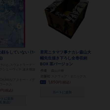
顔をしていない (1-
君死ニタマフ事ナカレ森山大
)
輔先生描き下ろし全巻収納
BOX 茶バージョン
けいと,スヴェトラーナ・
クシエーヴィチ,速水螺旋
作者
森山大輔
出版社
スクウェア・エニックス
DOKAWA/アスキー・メデ
1,650
円(税込)
新品
ワークス
0
円(税込)
カートに追加
ートに追加
紙 新品)