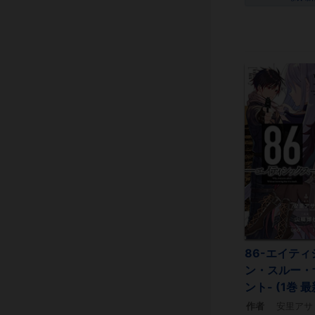
86-エイティ
ン・スルー・
ント- (1巻 
作者
安里アサ