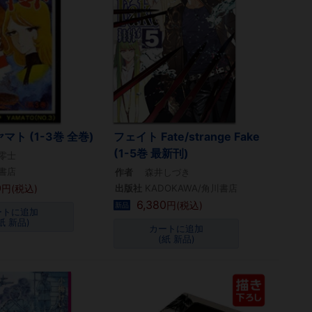
ト (1-3巻 全巻)
フェイト Fate/strange Fake
(1-5巻 最新刊)
零士
書店
作者
森井しづき
0
円(税込)
出版社
KADOKAWA/角川書店
6,380
円(税込)
新品
ートに追加
紙 新品)
カートに追加
(紙 新品)