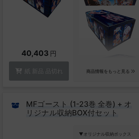
な“殺しの天才”が、この町にひ
っそりと棲んでいる──!!
【セット内容】
・ザ・ファブル (1-22巻 全巻)
・ザ・ファブル The second
contact (1-9巻 全巻)
・ザ・ファブル The third
40,403
円
secret (1-5巻 最新刊)
紙 新品 品切れ
「ザ・ファブル」と「ザ・フ
商品情報をもっと見る
ブル The second contact」
全31冊が収納できる南勝久先
描き下ろし収納BOX付き!!
MFゴースト (1-23巻 全巻) + オ
▼特設ページはこちら
リジナル収納BOX付セット
▼オリジナル収納ボックス