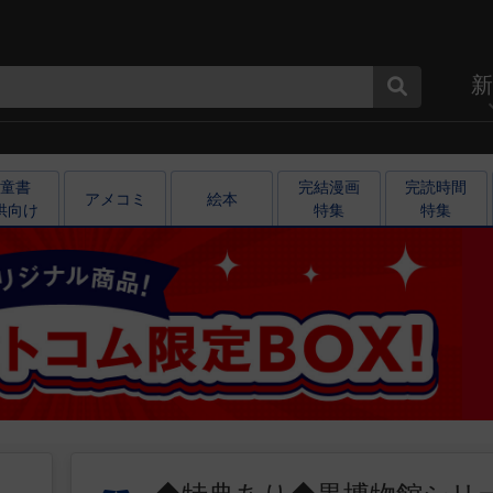
新
童書

完結漫画

完読時間

アメコミ
絵本
供向け
特集
特集