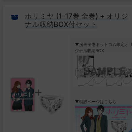
最強クソゲーマーによる最高
ゲーム冒険譚、ここに開幕!!
ホリミヤ (1-17巻 全巻) + オリジ
オリジナル収納BOX付き
ナル収納BOX付セット
※BOXは約15冊分を収納可能で
す。
▼特設ページはこちら
▼漫画全巻ドットコム限定オ
ジナル収納BOX
西暦202X年。
車の自動運転が普及した日本
そんな時代に、公道の自動車
ースが開催されていた。
▼特設ページはこちら
世界中で人気を集めるレース
名はMFG。
ポルシェ、フェラーリ、ラン
ルギーニなど最速を誇るマシ
が次々に参戦していた。