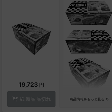
▼TORICO限定グッズ販売中
書き下ろし小説収録の豪華上
本付き特装版セット!
“クソゲー”をこよなく愛する
男・陽務楽郎。
彼が次に挑んだのは、総プレ
ヤー数3000万人の“神ゲー”『
ャングリラ・フロンティア』
19,723
円
った!
集う仲間(外道)、広がる世界。
そして“宿敵”との出会いが、彼
紙 新品 品切れ
商品情報をもっと見る
の、全てのプレイヤーの運命
変えていく!!