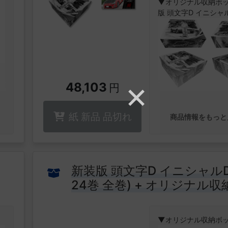
▼オリジナル収納ボッ
版 頭文字D イニシャルD
『うしおととら』『
ーカス』の藤田和日
英帝国伝奇アクション
霧深き19世紀の倫敦(
ン)。
スコットランド・ヤ
資料室「黒博物館」
48,103
円
り奇妙な閲覧希望者
彼らが黒衣の学芸員
▼レースチケット風
は、怪事件の驚くべ
紙 新品 品切れ
ァ
ード
商品情報をもっと
数々…!
の
生
【セット内容】
・黒博物館 スプリンガ
全巻)
新装版 頭文字D イニシャルD 
・黒博物館 ゴースト 
24巻 全巻) + オリジナル収
ディ (上下巻 全巻)
BOX付セット
・黒博物館 三日月よ
れ (1-6巻 全巻)
▼特設ページはこち
▼オリジナル収納ボ