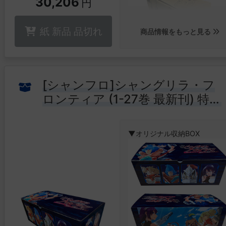
30,206
円
紙 新品 品切れ
商品情報をもっと見る
鈍色の愛銃ナイトホークを手
[シャンフロ]シャングリラ・フ
に、“殺し屋ファブル”が町にや
ロンティア (1-27巻 最新刊) 特装
ってくる──!!
どんな敵も鮮やかに葬り去る“
版セット + オリジナル収納BOX
しの天才”通称ファブルは、相
付
の女とともに、日々、裏社会
▼オリジナル収納BOX
仕事をこなす日々‥‥。
だがある日、ボスの突然の指
を受け、“○○○”として、まっ
く新しい生活を送るハメに‥‥
そしてファブルの野蛮で、滑
で、奇妙な“寓話”が弾け出した
ッ‥‥!!!
“寓話”と呼ばれし、風変わり