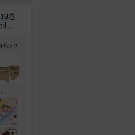
ニシャルD
 ヤンマガが
19巻
スポーツコ
X付セ
 待望の新装
ら
ム限定オリ
んどない、
原拓海。
の樹と、バ
池谷の走り
ードスター
ことにな
 ヤンマガが
速といわれ
スポーツコ
ト
チーム・赤
 待望の新装
れ、秋名ス
戦を申し込
んどない、
る‥‥。
原拓海。
の樹と、バ