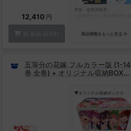
一方、イギリスのレーシング
クールを卒業したドライバー
青春、超微炭酸系。
12,410
カナタ・リヴィントンは、あ
一見派手だけど実は家庭的な
円
目的を果たすため日本に帰国
子高生・堀さんと、
るのであった。
一見地味だけど実はピアスと
紙 新品 品切れ
新公道最速伝説ここに開幕!
商品情報をもっと見る
青だらけの男子高生・宮村く
の日常を描いた
オリジナル収納ボックス付
大人気WEBコミック「堀さん
宮村くん」が、作画を新たに
き!
ミック化!
五等分の花嫁 フルカラー版 (1-14
巻 全巻) + オリジナル収納BOX付
漫画全巻ドットコム限定オ
セット
リジナル収納BOX付き!!
▼オリジナル収納ボックス