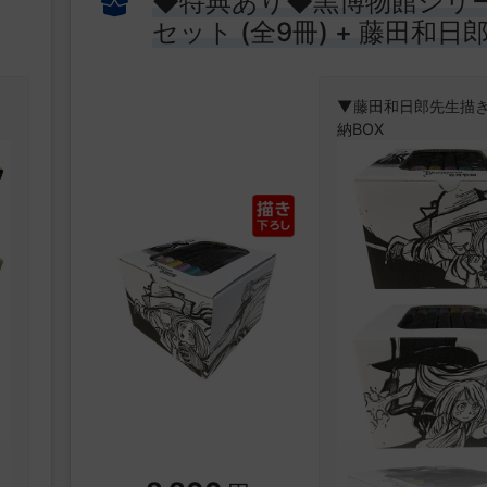
◆特典あり◆黒博物館シリ
セット (全9冊) + 藤田和日
描き下ろし収納BOX
▼藤田和日郎先生描
納BOX