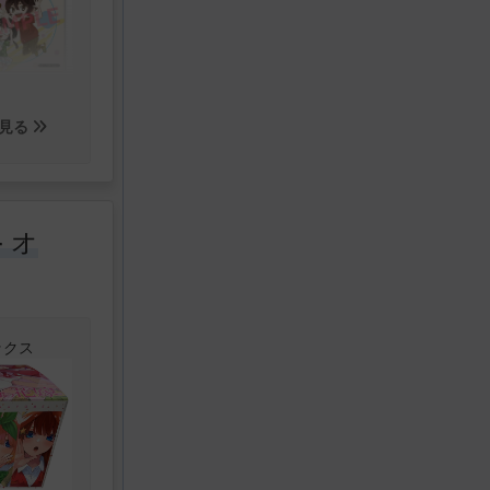
ックス2種
池谷の走り
&新装版 頭
ードスター
ことにな
er.)付
速といわれ
ケット風
ら
チーム・赤
見る
れ、秋名ス
戦を申し込
る‥‥。
+ オ
ックス付
をすること
ン書道家・
ししかした
ちゃん先生
ックス
ドライブ2
のたまり場
ら入って
う(笑)ほ
ディ!!