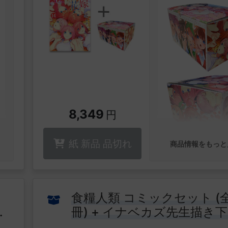
漫画全巻ドットコ
リジナル収納BOX付
【特典】特製シー
ト
8,349
円
紙 新品 品切れ
商品情報をもっと
食糧人類 コミックセット (全
冊) + イナベカズ先生描き
▼特設ページはこち
収納BOX付