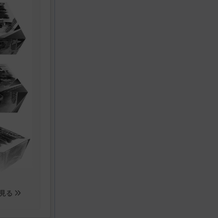
き下ろし
した日本。
の自動車レ
た。
るレースの
リ、ランボ
誇るマシン
た。
ーシングス
ライバー、
ンは、ある
本に帰国す
見る