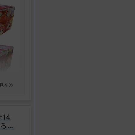
ム限定オ
き!!
ル4種セッ
見る
14
下ろし
ら