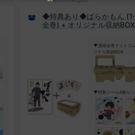
の
・新装版 頭文字D イ
累計5000万部突破!!
◆特典あり◆ばらかもん (1-
誇る伝説的モーター
全巻) + オリジナル収納BO
ミック連載25周年!!
ット[特製シール4種付]
版登場!!
▼特設ページはこち
リ
▼漫画全巻ドットコ
車の知識なんてほと
ジナル収納BOX
とうふ屋の息子・藤
ある日、拓海は親友
イト先の先輩である
屋チーム・秋名スピ
ズの走りを見に行く
る。
累計5000万部突破!!
。
するとそこに赤城最
誇る伝説的モーター
▼特製シール4種セッ
レ
る高橋兄弟が率いる
ミック連載25周年!!
城レッドサンズが現
版登場!!
の
ピードスターズに挑
んできた!
車の知識なんてほと
ボ
伝説は、ここから始ま
とうふ屋の息子・藤
ン
ある日、拓海は親友