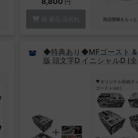
8,800
円
紙 新品 品切れ
商品情報をもっと
◆特典あり◆MFゴースト &
版 頭文字D イニシャルD (全
殺
冊)+オリジナル収納BOX2
棒
[レースチケット風イラス
の
▼オリジナル収納ボッ
ド2種付]
ゴーストver.)
令
た
。
▼特設ページはこち
稽