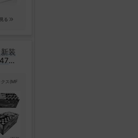
見る
 新装
47
種付
トカー
クス(MF
ら