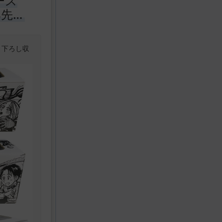
ーズ
郎先生
き下ろし収