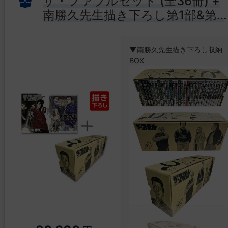
ザ・ファブルセット (全36冊) +
南勝久先生描き下ろし第1部&第2
部収納BOX付
▼南勝久先生描き下ろし収納
BOX