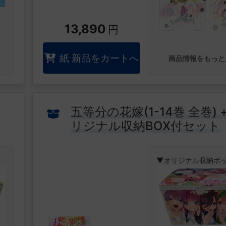
オリジナル収納ボ
イト先の先輩である
ス
(MFゴーストver.
屋チーム・秋名スピ
、
ズの走りを見に行く
文字D イニシャルDv
13,890
る
女
円
る。
き!
す
するとそこに赤城最
【特典】レースチ
刺
▼特設ページはこち
る高橋兄弟が率いる
紙 新品をカートへ
商品情報をもっと
ん
イラストカード2種
城レッドサンズが現
ピードスターズに挑
と
んできた!
コ
伝説は、ここから始ま
五等分の花嫁(1-14巻 全巻) 
オリジナル収納ボ
とある島に移住生活
リジナル収納BOX付セット
になった若きイケメ
き!
半田清舟。 都会暮ら
ことのないそのぼっ
▼オリジナル収納ボ
が、
1トラクターで公道を
自分のうちが中学生
になる3知人が玄関か
くれない…
などの困難に立ち向か
のぼのアイランドコメ