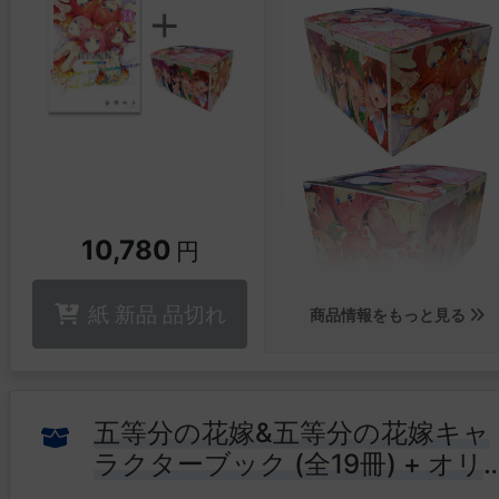
10,780
円
紙 新品 品切れ
商品情報をもっと見る
五等分の花嫁&五等分の花嫁キャ
ラクターブック (全19冊) + オリ
▼特設ページはこちら
ジナル収納BOX付セット