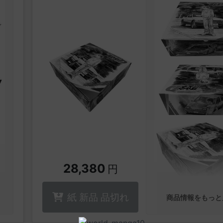
藤田和日郎先生描
収納BOX付き!
・MFゴースト
西暦202X年。
車の自動運転が普及
そんな時代に、公道
製
ースが開催されてい
世界中で人気を集め
名はMFG。
ポルシェ、フェラー
ルギーニなど最速を
イ
が次々に参戦してい
シ
一方、イギリスのレ
だ
クールを卒業したド
28,380
円
カナタ・リヴィント
目的を果たすため日
るのであった。
紙 新品 品切れ
商品情報をもっと
を
新公道最速伝説!