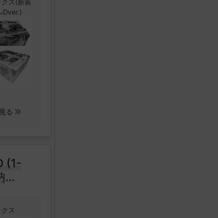
クス(新装
ver.)
からくりサ
郎が描く大
!
ロンド
ードの犯罪
には、時お
が訪れる。
に語るの
イラストカ
き真相の
見る
ルド (1巻
(1-
アンド レ
納
、怪物と踊
ら
ックス