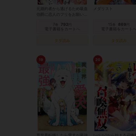
元婚約者から逃げるため吸血
メダリスト
伯爵に恋人のフリをお願いし
たら、なぜか溺愛モードにな
7
792
15
869
巻
円
巻
円
りました
電子書籍をカートへ
電子書籍をカート
タダ読み
タダ読み
19
20
異世界転移したら愛犬が最強
レベル1から始まる召喚