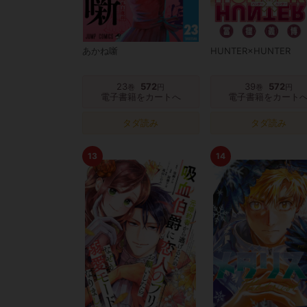
あかね噺
HUNTER×HUNTER
23
572
39
572
巻
円
巻
円
電子書籍をカートへ
電子書籍をカート
タダ読み
タダ読み
13
14