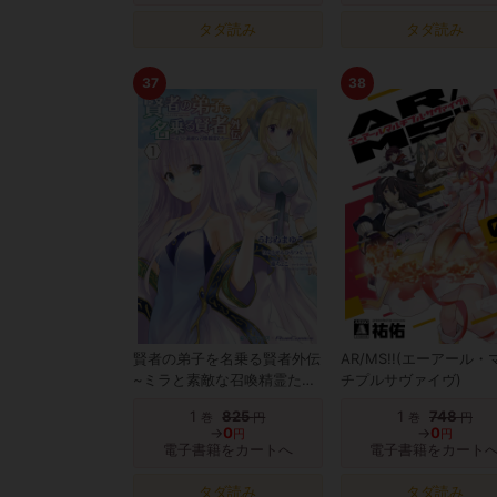
タダ読み
タダ読み
37
38
賢者の弟子を名乗る賢者外伝
AR/MS!!(エーアール・
~ミラと素敵な召喚精霊たち
チプルサヴァイヴ)
~
1
825
1
748
巻
円
巻
円
→
0
→
0
円
円
電子書籍をカートへ
電子書籍をカート
タダ読み
タダ読み