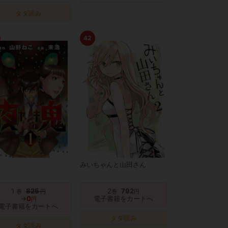
タダ読み
42
みいちゃんと山田さん
1
825
2
792
巻
円
巻
円
→
0
電子書籍をカートへ
円
電子書籍をカートへ
タダ読み
タダ読み