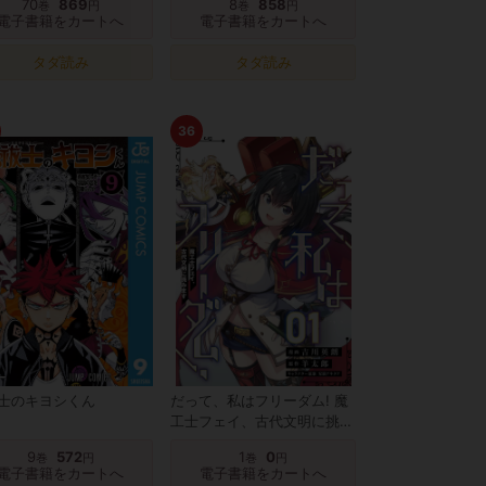
70
869
8
858
巻
円
巻
円
電子書籍をカートへ
電子書籍をカートへ
タダ読み
タダ読み
36
士のキヨシくん
だって、私はフリーダム! 魔
工士フェイ、古代文明に挑み
ます 第1話
9
572
1
0
巻
円
巻
円
電子書籍をカートへ
電子書籍をカートへ