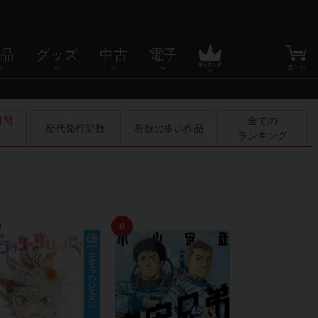
品
グッズ
中古
電子
間

全ての

歴代発行部数
巻数の多い作品
0
ランキング
6