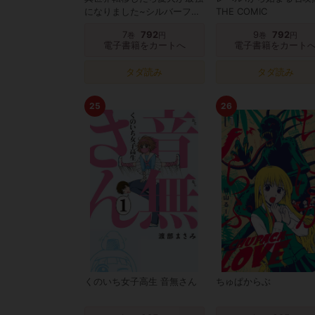
になりました~シルバーフェ
THE COMIC
ンリルと俺が異世界暮らしを
7
792
9
792
巻
円
巻
円
始めたら~ THE COMIC
電子書籍をカートへ
電子書籍をカート
タダ読み
タダ読み
25
26
くのいち女子高生 音無さん
ちゅぱからぶ