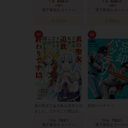
1
825
1
825
巻
円
巻
円
→
0
→
0
円
円
電子書籍をカートへ
電子書籍をカート
タダ読み
タダ読み
31
32
真の聖女である私は追放され
忘却バッテリー
ました。だからこの国はもう
終わりです
13
792
24
792
巻
円
巻
円
電子書籍をカートへ
電子書籍をカート