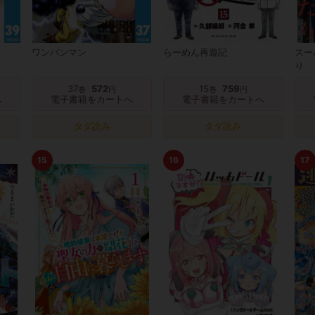
ワンパンマン
らーめん再遊記
スー
り
37
572
15
759
巻
円
巻
円
へ
電子書籍をカートへ
電子書籍をカートへ
タダ読み
タダ読み
15
16
17