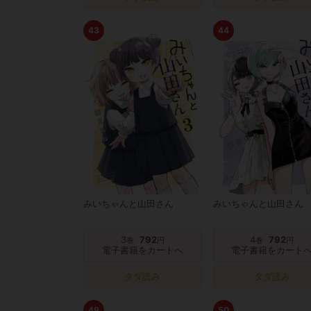
43
44
みいちゃんと山田さん
みいちゃんと山田さん
3
792
4
792
巻
円
巻
円
電子書籍をカートへ
電子書籍をカート
タダ読み
タダ読み
49
50