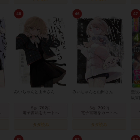
45
46
47
みいちゃんと山田さん
みいちゃんと山田さん
壁役
級冒
キル
5
792
6
792
巻
円
巻
円
造り
へ
電子書籍をカートへ
電子書籍をカートへ
タダ読み
タダ読み
51
52
53