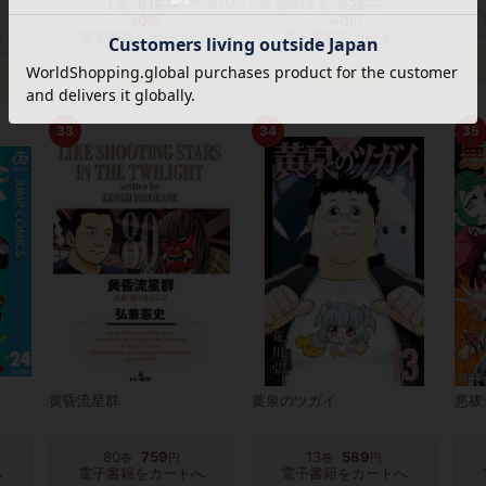
1
815
1
825
巻
円
巻
円
→
0
→
0
円
円
へ
電子書籍をカートへ
電子書籍をカートへ
タダ読み
タダ読み
33
34
35
黄昏流星群
黄泉のツガイ
悪祓
80
759
13
589
巻
円
巻
円
へ
電子書籍をカートへ
電子書籍をカートへ