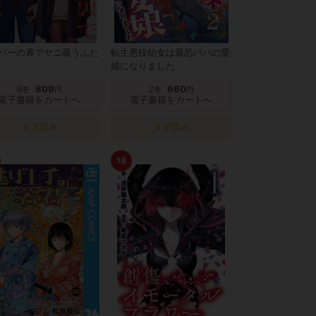
パーの裏でヤニ吸うふた
転生悪役幼女は最恐パパの愛
娘になりました
9
809
2
660
巻
円
巻
円
電子書籍をカートへ
電子書籍をカートへ
タダ読み
タダ読み
18