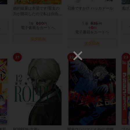
婚約破棄は本望です!聖女の
召喚ですか!? ハッカドール
逃げ
力が開花したので私は自由に
暮らします~本物の聖女は義
1
660
1
825
巻
円
巻
円
姉ではなく私でした~
へ
電子書籍をカートへ
→
0
円
電子書籍をカートへ
タダ読み
タダ読み
21
22
23
無双
ROPPEN-六篇-
闇金ウシジマくん外伝 肉蝮
ブル