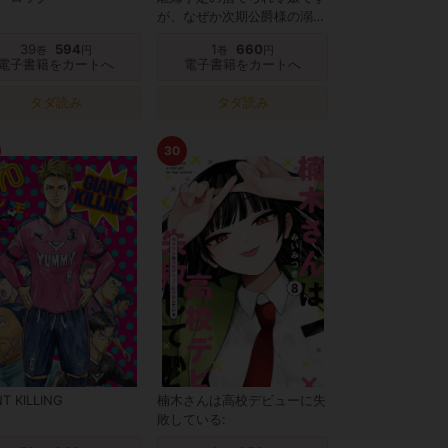
が、なぜか次期公爵様の溺愛
が始まりました
39
594
1
660
巻
円
巻
円
電子書籍をカートへ
電子書籍をカートへ
タダ読み
タダ読み
30
T KILLING
楠木さんは高校デビューに失
敗している: