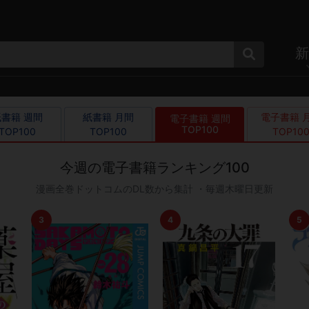
新
書籍 週間

紙書籍 月間

電子書籍 月
電子書籍 週間

TOP100
TOP100
TOP100
TOP10
今週の電子書籍ランキング100
漫画全巻ドットコムのDL数から集計 ・毎週木曜日更新
3
4
5