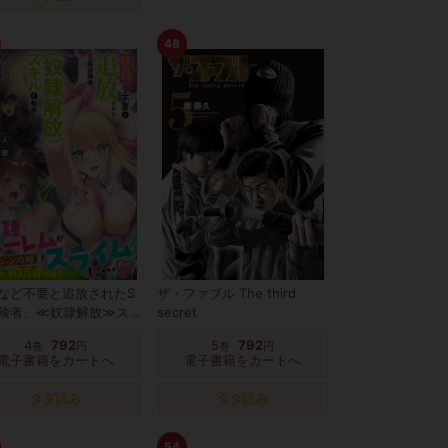
48
など不要と追放されたS
ザ・ファブル The third
険者、≪奴隷解放≫ス
secret
を駆使して史上最強の国
4
792
5
792
巻
円
巻
円
:
電子書籍をカートへ
電子書籍をカートへ
タダ読み
タダ読み
54