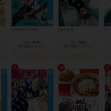
SAKAMOTO DAYS
九条の大罪
ブラ
28
572
17
759
巻
円
巻
円
へ
電子書籍をカートへ
電子書籍をカートへ
タダ読み
タダ読み
9
10
11