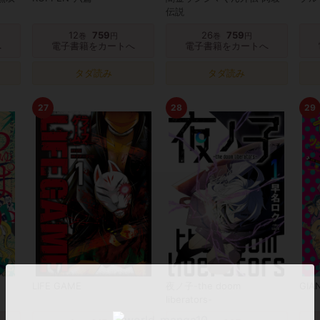
伝説
12
759
26
759
巻
円
巻
円
へ
電子書籍をカートへ
電子書籍をカートへ
タダ読み
タダ読み
27
28
29
LIFE GAME
夜ノ子-the doom
GIAN
liberators-