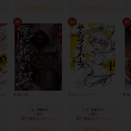
タダ読み
タダ読み
39
40
41
マル
冥婚の契
サムライハーフ
夜鬼
1
756
1
687
巻
円
巻
円
→
0
→
0
円
円
へ
電子書籍をカートへ
電子書籍をカートへ
タダ読み
タダ読み