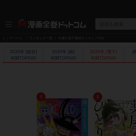
漫画を検索
トップページ
ランキング一覧
今週の電子書籍ランキング100
2025年 [総合]

2025年 [紙]

2025年 [電子]

紙
年間TOP500
年間TOP500
年間TOP500
1
2