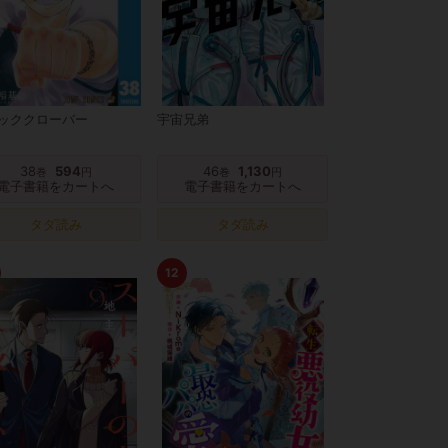
ッククローバー
宇宙兄弟
38
594
46
1,130
巻
円
巻
円
電子書籍をカートへ
電子書籍をカートへ
タダ読み
タダ読み
12