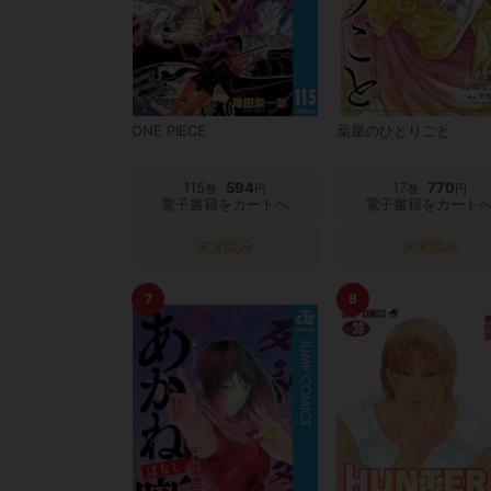
ONE PIECE
薬屋のひとりごと
115
594
17
770
巻
円
巻
円
電子書籍をカートへ
電子書籍をカート
タダ読み
タダ読み
7
8