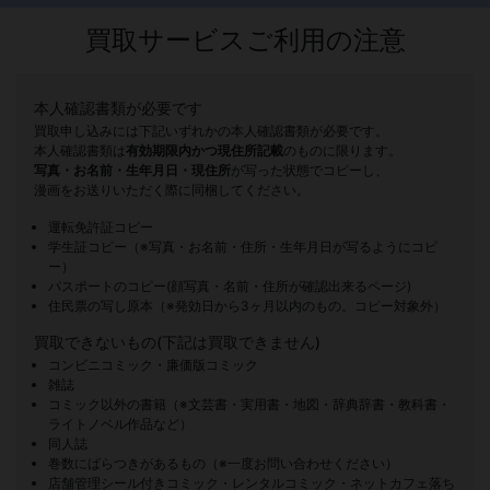
買取サービスご利用の注意
本人確認書類が必要です
買取申し込みには下記いずれかの本人確認書類が必要です。
本人確認書類は
有効期限内かつ現住所記載
のものに限ります。
写真・お名前・生年月日・現住所
が写った状態でコピーし、
漫画をお送りいただく際に同梱してください。
運転免許証コピー
学生証コピー（※写真・お名前・住所・生年月日が写るようにコピ
ー）
パスポートのコピー(顔写真・名前・住所が確認出来るページ)
住民票の写し原本（※発効日から3ヶ月以内のもの。コピー対象外）
買取できないもの(下記は買取できません)
コンビニコミック・廉価版コミック
雑誌
コミック以外の書籍（※文芸書・実用書・地図・辞典辞書・教科書・
ライトノベル作品など）
同人誌
巻数にばらつきがあるもの（※一度お問い合わせください）
店舗管理シール付きコミック・レンタルコミック・ネットカフェ落ち