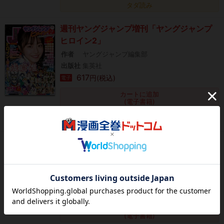
タダ読み
週刊ヤングジャンプ増刊「ヤングジャンプ
ヒロイン2」
作者
ヤングジャンプ編集部
出版社
集英社
617
円(税込)
電子
カートに追加
(電子書籍)
タダ読み
週刊ヤングジャンプ増刊 ヤングジャンプ
GOLD 4 冊セット 最新刊まで
作者
ヤングジャンプ編集部
出版社
集英社
2,444
円(税込)
電子
カートに追加
(電子書籍)