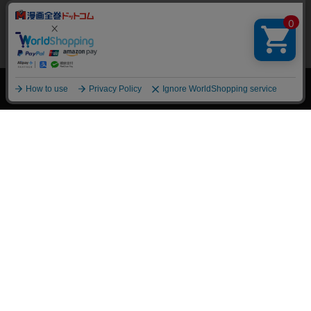
絞り込み
トップページ
会員登録・ログイン
初めての方へ
電子書籍の読み方
支払方法
特定商取引法に基づく通販の表記
資金決済法に基づく表示
古物営業法に基づく表示
よくある質問
問い合わせ
個人情報保護方針