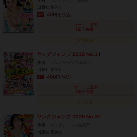
出版社
集英社
400
円(税込)
電子
カートに追加
(電子書籍)
タダ読み
ヤングジャンプ 2026 No.31
作者
ヤングジャンプ編集部
出版社
集英社
400
円(税込)
電子
カートに追加
(電子書籍)
タダ読み
ヤングジャンプ 2026 No.32
作者
ヤングジャンプ編集部
出版社
集英社