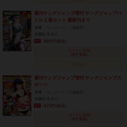
週刊ヤングジャンプ増刊 ヤングジャンプバ
トル 2 冊セット 最新刊まで
作者
ヤングジャンプ編集部
出版社
集英社
984
円(税込)
電子
カートに追加
(電子書籍)
タダ読み
週刊ヤングジャンプ増刊 ヤングジャンプス
ポーツ
作者
ヤングジャンプ編集部
出版社
集英社
479
円(税込)
電子
カートに追加
(電子書籍)