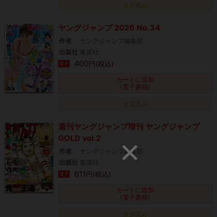
タダ読み
ヤングジャンプ 2026 No.34
作者
ヤングジャンプ編集部
出版社
集英社
400
円(税込)
電子
カートに追加
(電子書籍)
タダ読み
週刊ヤングジャンプ増刊 ヤングジャンプ
GOLD vol.2
作者
ヤングジャンプ編集部
出版社
集英社
611
円(税込)
電子
カートに追加
(電子書籍)
タダ読み