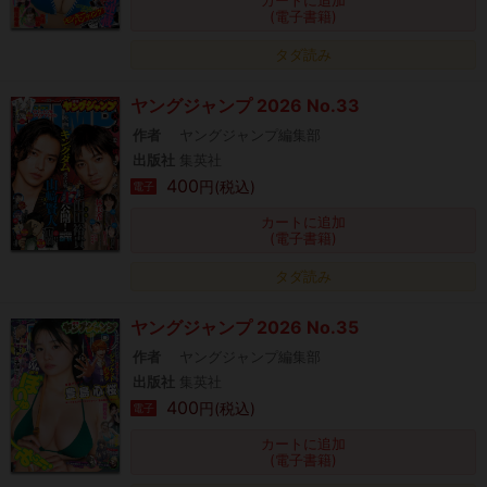
(電子書籍)
タダ読み
ヤングジャンプ 2026 No.33
作者
ヤングジャンプ編集部
出版社
集英社
400
円(税込)
電子
カートに追加
(電子書籍)
タダ読み
ヤングジャンプ 2026 No.35
作者
ヤングジャンプ編集部
出版社
集英社
400
円(税込)
電子
カートに追加
(電子書籍)