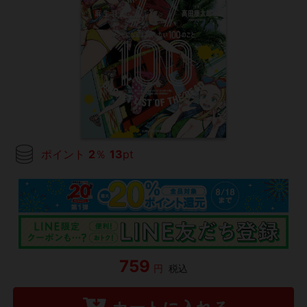
ポイント
2
％
13
pt
759
円
税込