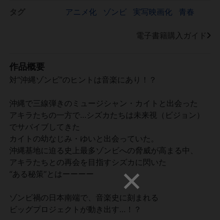
タグ
アニメ化
ゾンビ
実写映画化
青春
電子書籍購入ガイド
作品概要
対“沖縄ゾンビ”のヒントは音楽にあり！？
沖縄で三線弾きのミュージシャン・カイトと出会った
アキラたちの一方で…シズカたちは未来視（ビジョン）
でサバイブしてきた
カイトの幼なじみ・ゆいと出会っていた。
沖縄基地に迫る史上最多ゾンビへの脅威が高まる中、
アキラたちとの再会を目指すシズカに閃いた
“ある秘策”とはーーーー
ゾンビ禍の日本南端で、音楽史に刻まれる
ビッグプロジェクトが動き出す…！？