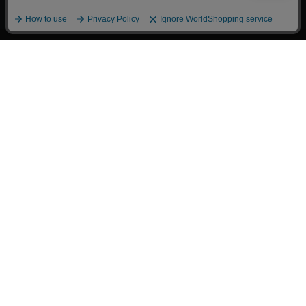
漫画全巻ドットコム TOP
トップページ
会員登録・ログイン
初めての方へ
電子書籍の読み方
支払方法
特定商取引法に基づく通販の表記
資金決済法に基づく表示
古物営業法に基づく表示
よくある質問
問い合わせ
個人情報保護方針
利用規約