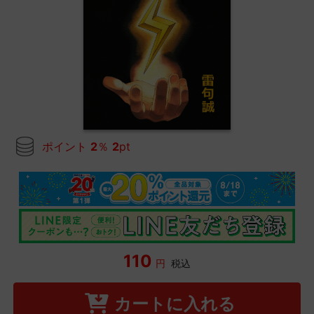
ポイント
2
％
2
pt
110
円
税込
カートに入れる