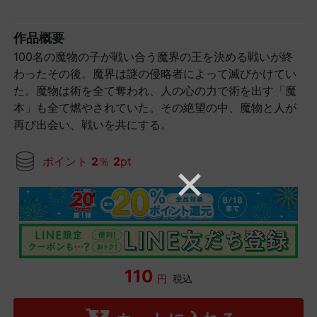
作品概要
100名の魔物の子が戦い合う魔界の王を決める戦いが終
わったその後。魔界は謎の侵略者によって滅びかけてい
た。魔物は術を全て奪われ、人の心の力で術を出す「魔
本」も全て燃やされていた。その絶望の中、魔物と人が
再び出会い、戦いを共にする。
ポイント
2
％
2
pt
110
円
税込