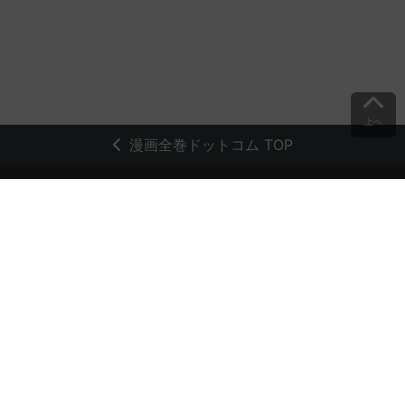
上へ
漫画全巻ドットコム TOP
トップページ
会員登録・ログイン
初めての方へ
電子書籍の読み方
支払方法
特定商取引法に基づく通販の表記
資金決済法に基づく表示
古物営業法に基づく表示