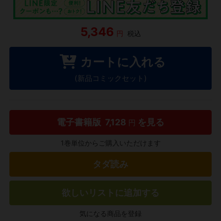
5,346
円
税込
カートに入れる
(新品コミックセット)
電子書籍版
7,128
を見る
円
1巻単位からご購入いただけます
タダ読み
欲しいリストに追加する
気になる商品を登録