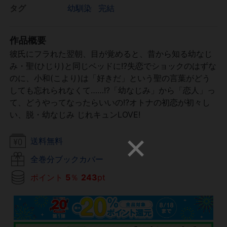
タグ
幼馴染
完結
作品概要
彼氏にフラれた翌朝、目が覚めると、昔から知る幼なじ
み・聖(ひじり)と同じベッドに!?失恋でショックのはずな
のに、小和(こより)は「好きだ」という聖の言葉がどう
しても忘れられなくて……!?「幼なじみ」から「恋人」っ
て、どうやってなったらいいの!?オトナの初恋が初々し
い、脱・幼なじみ じれキュンLOVE!
送料無料
全巻分ブックカバー
ポイント
5
％
243
pt