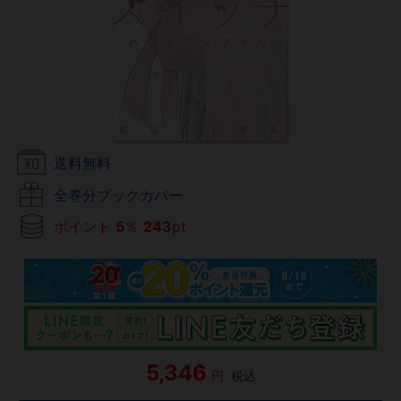
送料無料
全巻分ブックカバー
ポイント
5
％
243
pt
5,346
円
税込