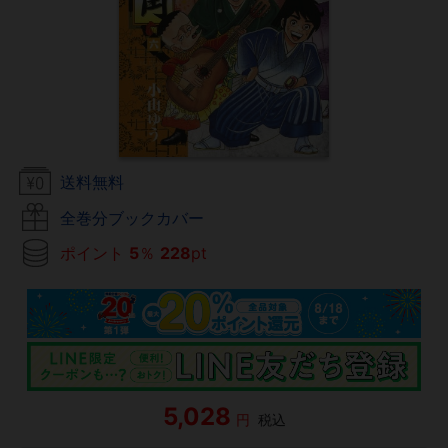
送料無料
全巻分ブックカバー
ポイント
5
％
228
pt
5,028
円
税込