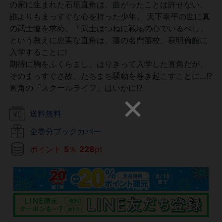
の家に生まれた石垣直角は、曲がったことは許せない、
誰よりもまっすぐな心を持った少年。 天下泰平の世に真
の武士道を求め、「武士はつねに戦場の心でいるべし」
という教えに忠実な直角は、藩の名門藩校、萩明倫館に
入学することに!
期待に胸をふくらまし、はりきって入学した直角だが、
そのまっすぐさ故、たちまち騒動を巻き起こすことに…!?
直角の「スクールライフ」はいかに!?
送料無料
全巻分ブックカバー
ポイント
5
％
228
pt