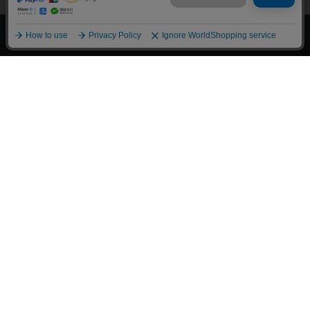
上へ
漫画全巻ドットコム TOP
トップページ
会員登録・ログイン
初めての方へ
電子書籍の読み方
支払方法
特定商取引法に基づく通販の表記
資金決済法に基づく表示
古物営業法に基づく表示
よくある質問
問い合わせ
個人情報保護方針
利用規約