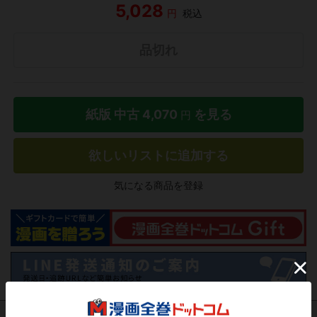
5,028
円
税込
品切れ
紙版 中古
4,070
を見る
円
欲しいリストに追加する
気になる商品を登録
作品レビュー
（関連商品を含む）