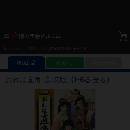
トップページ
新品
おれは直角 [新装版] (1-6巻 全巻)
紙版新品
紙版中古
電子書籍版
おれは直角 [新装版] (1-6巻 全巻)